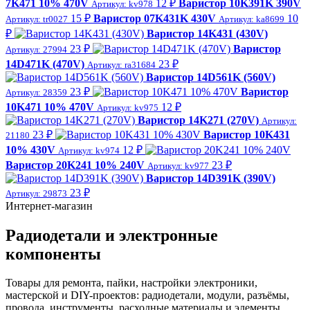
7K471 10% 470V
12 ₽
Варистор 10K391K 390V
Артикул: kv978
15 ₽
Варистор 07K431K 430V
10
Артикул: tr0027
Артикул: ka8699
₽
Варистор 14K431 (430V)
23 ₽
Варистор
Артикул: 27994
14D471K (470V)
23 ₽
Артикул: ra31684
Варистор 14D561K (560V)
23 ₽
Варистор
Артикул: 28359
10K471 10% 470V
12 ₽
Артикул: kv975
Варистор 14K271 (270V)
Артикул:
23 ₽
Варистор 10K431
21180
10% 430V
12 ₽
Артикул: kv974
Варистор 20K241 10% 240V
23 ₽
Артикул: kv977
Варистор 14D391K (390V)
23 ₽
Артикул: 29873
Интернет-магазин
Радиодетали и электронные
компоненты
Товары для ремонта, пайки, настройки электроники,
мастерской и DIY-проектов: радиодетали, модули, разъёмы,
провода, инструменты, расходные материалы и элементы