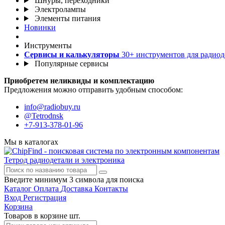
Шнуры, переходники
Электролампы
Элементы питания
Новинки
Инструменты
Сервисы и калькуляторы
30+ инструментов для радиод
Популярные сервисы
Приобретем неликвиды и комплектацию
Предложения можно отправить удобным способом:
info@radiobuy.ru
@Tetrodnsk
+7-913-378-01-96
Мы в каталогах
Тетрод
радиодетали и электроника
Введите минимум 3 символа для поиска
Каталог
Оплата
Доставка
Контакты
Вход
Регистрация
Корзина
Товаров в корзине
шт.