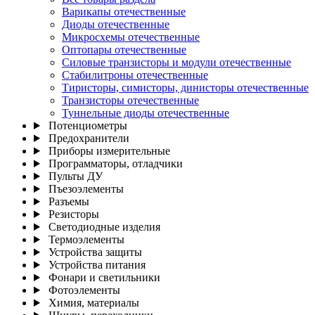
Варикапы отечественные
Диоды отечественные
Микросхемы отечественные
Оптопары отечественные
Силовые транзисторы и модули отечественные
Стабилитроны отечественные
Тиристоры, симисторы, динисторы отечественные
Транзисторы отечественные
Туннельные диоды отечественные
Потенциометры
Предохранители
Приборы измерительные
Программаторы, отладчики
Пульты ДУ
Пъезоэлементы
Разъемы
Резисторы
Светодиодные изделия
Термоэлементы
Устройства защиты
Устройства питания
Фонари и светильники
Фотоэлементы
Химия, материалы