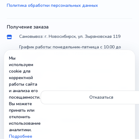
Политика обработки персональных данных
Получение заказа
Самовывоз: г. Новосибирск, ул. Зыряновская 119
График работы: понедельник-пятница с 10.00 до
18.00, суббота с 10.00 до 17.00, воскресенье с 10.00
Мы
до 14.00
используем
Доставка по России почтой и транспортными
cookie для
компаниями
корректной
работы сайта
Можно уточнить параметры и совместимость товара
и анализа его
посещаемости.
Отказаться
Вы можете
принять или
Контакты
отклонить
г. Новосибирск, ул. Зыряновская 119
использование
аналитики.
info@radiobuy.ru
Подробнее