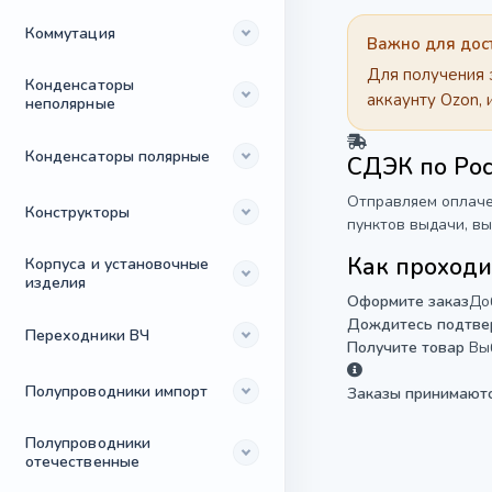
Коммутация
Важно для дос
Для получения 
Конденсаторы
аккаунту Ozon, 
неполярные
Конденсаторы полярные
СДЭК по Ро
Отправляем оплаче
Конструкторы
пунктов выдачи, в
Как проход
Корпуса и установочные
изделия
Оформите заказ
До
Дождитесь подтве
Переходники ВЧ
Получите товар
Вы
Полупроводники импорт
Заказы принимаютс
Полупроводники
отечественные