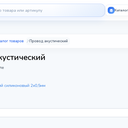
Каталог
алог товаров
Провод акустический
кустический
ле
ий силиконовый 2х0,5мм