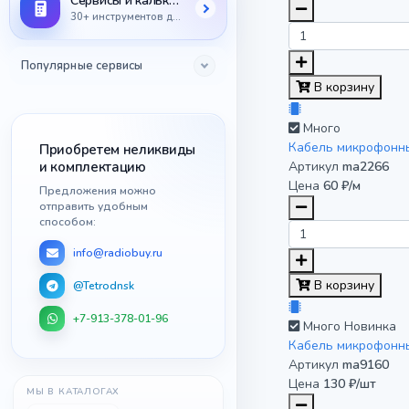
Сервисы и калькуляторы
30+ инструментов для радиодеталей
Популярные сервисы
В корзину
Много
Кабель микрофонн
Приобретем неликвиды
и комплектацию
Артикул
ma2266
Цена
60 ₽/м
Предложения можно
отправить удобным
способом:
info@radiobuy.ru
В корзину
@Tetrodnsk
+7-913-378-01-96
Много
Новинка
Кабель микрофонн
Артикул
ma9160
Цена
130 ₽/шт
МЫ В КАТАЛОГАХ