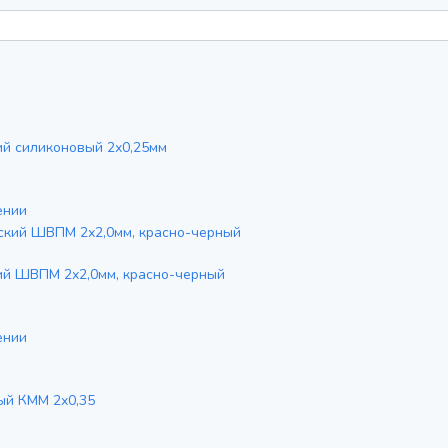
ий силиконовый 2х0,25мм
ении
ий ШВПМ 2х2,0мм, красно-черный
ении
ый КММ 2х0,35