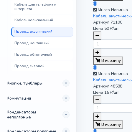
Кабель для телефона и
интернета
Много
Новинка
Кабель акустическ
Кабель коаксиальный
Артикул
71100
Цена
50 ₽/шт
Провод акустический
Провод монтажный
Провод обмоточный
В корзину
Провод силовой
Много
Новинка
Кабель акустическ
Кнопки, тумблеры
Артикул
48588
Цена
15 ₽/шт
Коммутация
Конденсаторы
неполярные
В корзину
Конденсаторы полярные