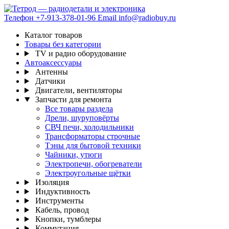
Телефон
+7-913-378-01-96
Email
info@radiobuy.ru
Каталог товаров
Товары без категории
TV и радио оборудование
Автоаксессуары
Антенны
Датчики
Двигатели, вентиляторы
Запчасти для ремонта
Все товары раздела
Дрели, шуруповёрты
СВЧ печи, холодильники
Трансформаторы строчные
Тэны для бытовой техники
Чайники, утюги
Электропечи, обогреватели
Электроугольные щётки
Изоляция
Индуктивность
Инструменты
Кабель, провод
Кнопки, тумблеры
Коммутация