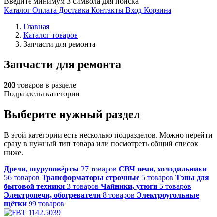
Введите минимум 3 символа для поиска
Каталог
Оплата
Доставка
Контакты
Вход
Корзина
Главная
Каталог товаров
Запчасти для ремонта
Запчасти для ремонта
203
товаров в разделе
Подразделы категории
Выберите нужный раздел
В этой категории есть несколько подразделов. Можно перейти
сразу в нужный тип товара или посмотреть общий список
ниже.
Дрели, шуруповёрты
27 товаров
СВЧ печи, холодильники
56 товаров
Трансформаторы строчные
5 товаров
Тэны для
бытовой техники
3 товаров
Чайники, утюги
5 товаров
Электропечи, обогреватели
8 товаров
Электроугольные
щётки
99 товаров