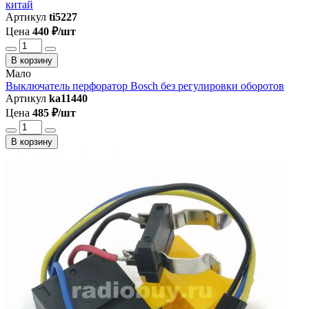
китай
Артикул
ti5227
Цена
440 ₽/шт
В корзину
Мало
Выключатель перфоратор Bosch без регулировки оборотов
Артикул
ka11440
Цена
485 ₽/шт
В корзину