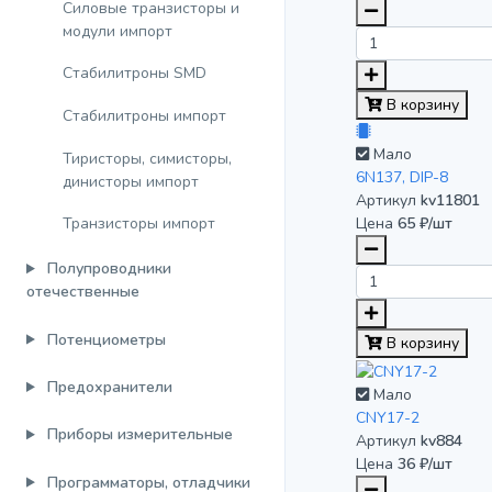
Силовые транзисторы и
модули импорт
Стабилитроны SMD
В корзину
Стабилитроны импорт
Мало
Тиристоры, симисторы,
6N137, DIP-8
динисторы импорт
Артикул
kv11801
Транзисторы импорт
Цена
65 ₽/шт
Полупроводники
отечественные
Потенциометры
В корзину
Предохранители
Мало
CNY17-2
Приборы измерительные
Артикул
kv884
Цена
36 ₽/шт
Программаторы, отладчики