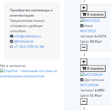
Приобретем неликвиды и
В корзину
комплектацию
Предложения можно
Мало
отправить удобным
MOC3023
способом:
Артикул
kv5274
info@radiobuy.ru
Цена
58 ₽/шт
@Tetrodnsk
+7-913-378-01-96
Мы в каталогах
В корзину
Достаточно
MOC3041M
Артикул
kv890
Цена
51 ₽/шт