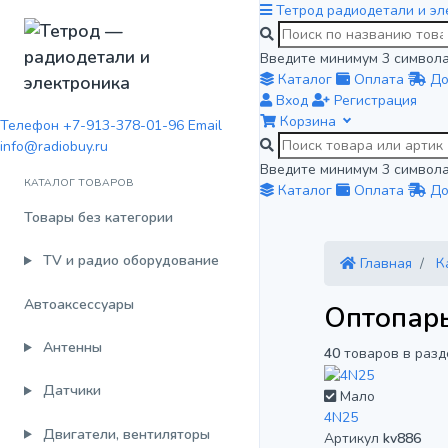
Тетрод
радиодетали и эл
Введите минимум 3 символа
Каталог
Оплата
До
Вход
Регистрация
Корзина
Телефон
+7-913-378-01-96
Email
info@radiobuy.ru
Введите минимум 3 символа
КАТАЛОГ ТОВАРОВ
Каталог
Оплата
До
Товары без категории
TV и радио оборудование
Главная
К
Автоаксессуары
Оптопар
Антенны
40
товаров в разд
Датчики
Мало
4N25
Двигатели, вентиляторы
Артикул
kv886