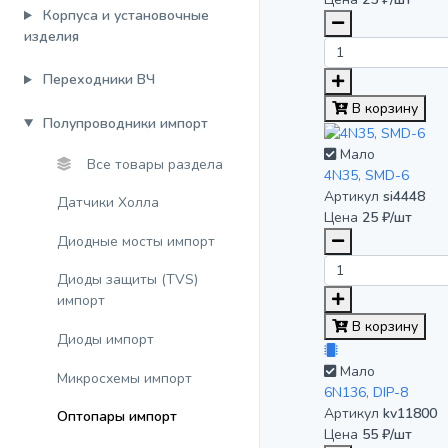
Корпуса и установочные
изделия
Переходники ВЧ
В корзину
Полупроводники импорт
Мало
Все товары раздела
4N35, SMD-6
Артикул
si4448
Датчики Холла
Цена
25 ₽/шт
Диодные мосты импорт
Диоды защиты (TVS)
импорт
В корзину
Диоды импорт
Мало
Микросхемы импорт
6N136, DIP-8
Артикул
kv11800
Оптопары импорт
Цена
55 ₽/шт