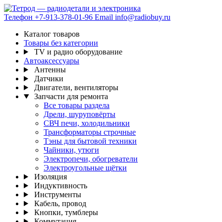
Телефон
+7-913-378-01-96
Email
info@radiobuy.ru
Каталог товаров
Товары без категории
TV и радио оборудование
Автоаксессуары
Антенны
Датчики
Двигатели, вентиляторы
Запчасти для ремонта
Все товары раздела
Дрели, шуруповёрты
СВЧ печи, холодильники
Трансформаторы строчные
Тэны для бытовой техники
Чайники, утюги
Электропечи, обогреватели
Электроугольные щётки
Изоляция
Индуктивность
Инструменты
Кабель, провод
Кнопки, тумблеры
Коммутация