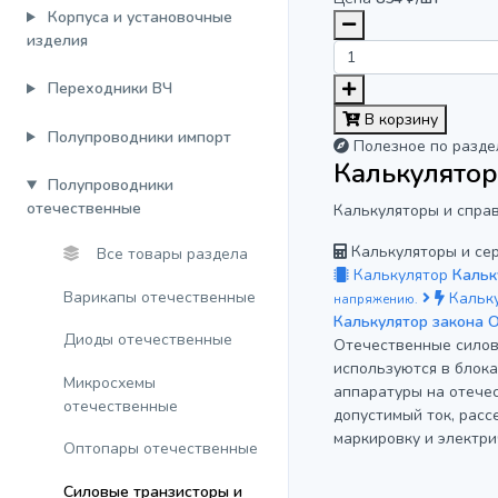
Корпуса и установочные
изделия
Переходники ВЧ
В корзину
Полупроводники импорт
Полезное по разде
Калькулятор
Полупроводники
отечественные
Калькуляторы и спра
Калькуляторы и се
Все товары раздела
Калькулятор
Кальк
Варикапы отечественные
Кальк
напряжению.
Калькулятор закона 
Диоды отечественные
Отечественные силовы
используются в блока
Микросхемы
аппаратуры на отече
отечественные
допустимый ток, расс
маркировку и электр
Оптопары отечественные
Силовые транзисторы и