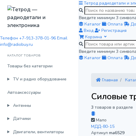
Тетрод
радиодетали и эл
Введите минимум 3 символа
Каталог
Оплата
До
Вход
Регистрация
Корзина
Телефон
+7-913-378-01-96
Email
info@radiobuy.ru
Введите минимум 3 символа
КАТАЛОГ ТОВАРОВ
Каталог
Оплата
До
Товары без категории
TV и радио оборудование
Главная
Ката
Автоаксессуары
Силовые т
Антенны
3
товаров в разделе
Датчики
Мало
МДД-80-15
Двигатели, вентиляторы
Артикул
ma6529