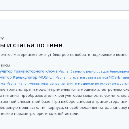
лу
ы и статьи по теме
вочные материалы помогут быстрее подобрать подходящие компо
рвисы
улятор транзисторного ключа
Расчёт базового резистора для биполярно
улятор
Калькулятор MOSFET
Расчёт потерь, нагрева и запаса MOSFET при
Ома
Расчёт напряжения, тока, сопротивления и мощности по основным форму
е транзисторы и модули применяются в мощных электронных схем
х питания, преобразователях, регуляторах мощности, усилителях,
ственной элементной базе. При выборе силового транзистора или
еиваемую мощность, тип корпуса, способ охлаждения, распиновку
ические параметры оригинальной детали.