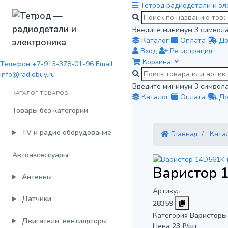
Тетрод
радиодетали и эл
Введите минимум 3 символа
Каталог
Оплата
До
Вход
Регистрация
Корзина
Телефон
+7-913-378-01-96
Email
info@radiobuy.ru
Введите минимум 3 символа
КАТАЛОГ ТОВАРОВ
Каталог
Оплата
До
Товары без категории
TV и радио оборудование
Главная
Ката
Автоаксессуары
Варистор 
Антенны
Артикул
Датчики
28359
Категория
Варисторы
Двигатели, вентиляторы
Цена
23 ₽/шт