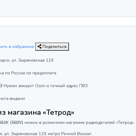
вить в избранное
Поделиться
бирск, ул. Зыряновская 119
ка по России по предоплате
ВЗ
Нужен аккаунт Ozon и точный адрес ПВЗ
нкта выдачи
з магазина «Тетрод»
561K (560V)
можно в розничном магазине радиодеталей «Тетрод».
к, ул. Зыряновская 119, метро Речной Вокзал