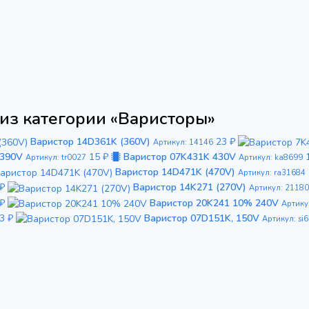
из категории «Варисторы»
Варистор 14D361K (360V)
23 ₽
Артикул: 14146
 390V
15 ₽
Варистор 07K431K 430V
Артикул: tr0027
Артикул: ka8699
Варистор 14D471K (470V)
Артикул: ra31684
 ₽
Варистор 14K271 (270V)
Артикул: 21180
 ₽
Варистор 20K241 10% 240V
Артику
3 ₽
Варистор 07D151K, 150V
Артикул: si