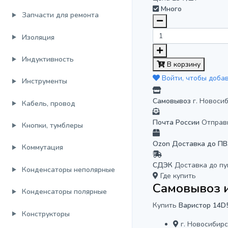
Много
Запчасти для ремонта
Изоляция
Индуктивность
В корзину
Войти, чтобы доба
Инструменты
Самовывоз
г. Новоси
Кабель, провод
Почта России
Отправ
Кнопки, тумблеры
Ozon Доставка до П
Коммутация
СДЭК
Доставка до пу
Конденсаторы неполярные
Где купить
Самовывоз и
Конденсаторы полярные
Купить
Варистор 14D
Конструкторы
г. Новосибирс