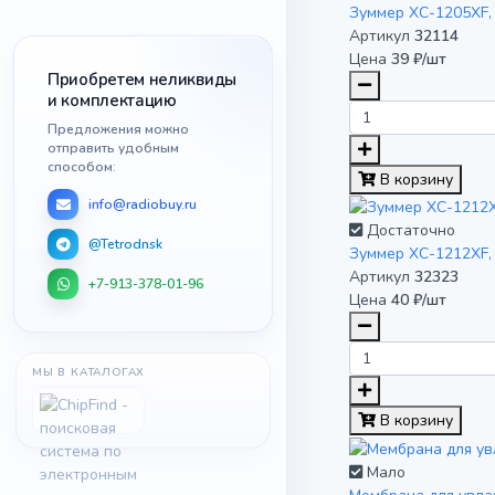
Зуммер XC-1205XF, 
Артикул
32114
Цена
39 ₽/шт
Приобретем неликвиды
и комплектацию
Предложения можно
отправить удобным
способом:
В корзину
info@radiobuy.ru
Достаточно
@Tetrodnsk
Зуммер XC-1212XF, 
Артикул
32323
+7-913-378-01-96
Цена
40 ₽/шт
МЫ В КАТАЛОГАХ
В корзину
Мало