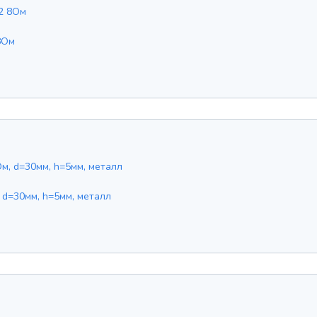
8Ом
 d=30мм, h=5мм, металл