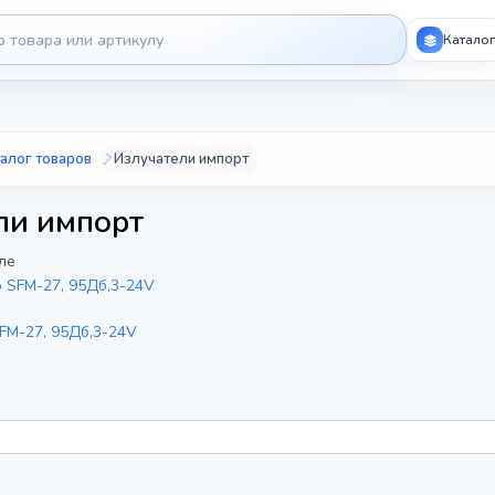
Каталог
алог товаров
Излучатели импорт
ли импорт
ле
FM-27, 95Дб,3-24V