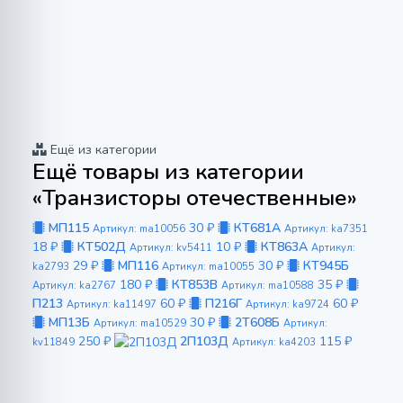
Ещё из категории
Ещё товары из категории
«Транзисторы отечественные»
МП115
30 ₽
КТ681А
Артикул: ma10056
Артикул: ka7351
18 ₽
КТ502Д
10 ₽
КТ863А
Артикул: kv5411
Артикул:
29 ₽
МП116
30 ₽
КТ945Б
ka2793
Артикул: ma10055
180 ₽
КТ853В
35 ₽
Артикул: ka2767
Артикул: ma10588
П213
60 ₽
П216Г
60 ₽
Артикул: ka11497
Артикул: ka9724
МП13Б
30 ₽
2Т608Б
Артикул: ma10529
Артикул:
250 ₽
2П103Д
115 ₽
kv11849
Артикул: ka4203