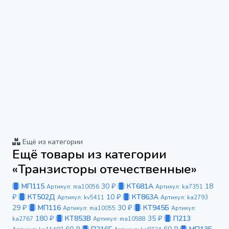
Ещё из категории
Ещё товары из категории
«Транзисторы отечественные»
МП115
30 ₽
КТ681А
18
Артикул: ma10056
Артикул: ka7351
₽
КТ502Д
10 ₽
КТ863А
Артикул: kv5411
Артикул: ka2793
29 ₽
МП116
30 ₽
КТ945Б
Артикул: ma10055
Артикул:
180 ₽
КТ853В
35 ₽
П213
ka2767
Артикул: ma10588