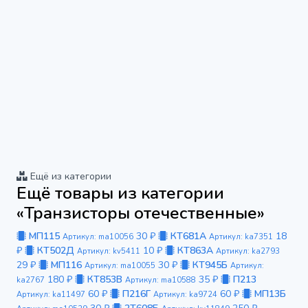
Ещё из категории
Ещё товары из категории
«Транзисторы отечественные»
МП115
30 ₽
КТ681А
18
Артикул: ma10056
Артикул: ka7351
₽
КТ502Д
10 ₽
КТ863А
Артикул: kv5411
Артикул: ka2793
29 ₽
МП116
30 ₽
КТ945Б
Артикул: ma10055
Артикул:
180 ₽
КТ853В
35 ₽
П213
ka2767
Артикул: ma10588
60 ₽
П216Г
60 ₽
МП13Б
Артикул: ka11497
Артикул: ka9724