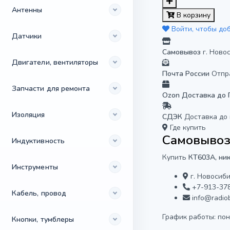
Антенны
В корзину
Войти, чтобы до
Датчики
Самовывоз
г. Ново
Двигатели, вентиляторы
Почта России
Отпр
Запчасти для ремонта
Ozon Доставка до
Изоляция
СДЭК
Доставка до
Где купить
Самовывоз 
Индуктивность
Купить
КТ603А, ни
Инструменты
г. Новосиби
+7-913-37
Кабель, провод
info@radiob
График работы: поне
Кнопки, тумблеры