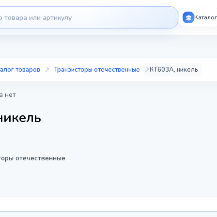
Каталог
алог товаров
Транзисторы отечественные
КТ603А, никель
а нет
никель
торы отечественные