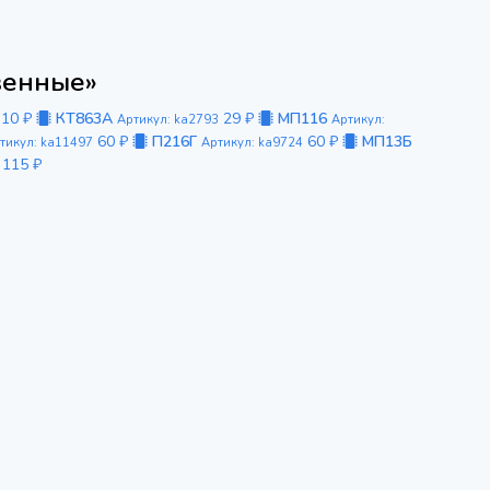
венные»
10 ₽
КТ863А
29 ₽
МП116
Артикул: ka2793
Артикул:
60 ₽
П216Г
60 ₽
МП13Б
тикул: ka11497
Артикул: ka9724
115 ₽