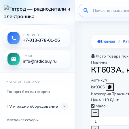
ТЕЛЕФОН
+7-913-378-01-96
Главная
Кат
Фото товара пок
EMAIL
info@radiobuy.ru
Новинка
КТ603А, 
Артикул
КАТАЛОГ ТОВАРОВ
ka9365
Товары без категории
Категория
Транзис
Цена
119 ₽/шт
Мало
TV и радио оборудование
Автоаксессуары