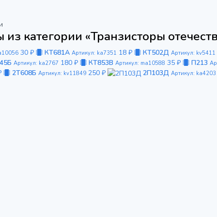
и
 из категории «Транзисторы отечест
30 ₽
КТ681А
18 ₽
КТ502Д
a10056
Артикул: ka7351
Артикул: kv5411
45Б
180 ₽
КТ853В
35 ₽
П213
Артикул: ka2767
Артикул: ma10588
Ар
₽
2Т608Б
250 ₽
2П103Д
Артикул: kv11849
Артикул: ka4203