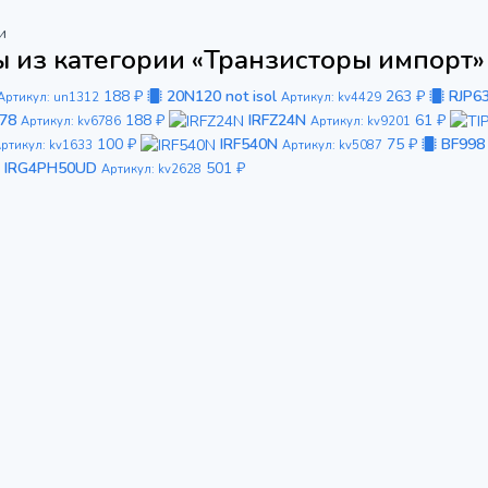
и
 из категории «Транзисторы импорт»
188 ₽
20N120 not isol
263 ₽
RJP6
Артикул: un1312
Артикул: kv4429
78
188 ₽
IRFZ24N
61 ₽
Артикул: kv6786
Артикул: kv9201
100 ₽
IRF540N
75 ₽
BF998
ртикул: kv1633
Артикул: kv5087
IRG4PH50UD
501 ₽
Артикул: kv2628