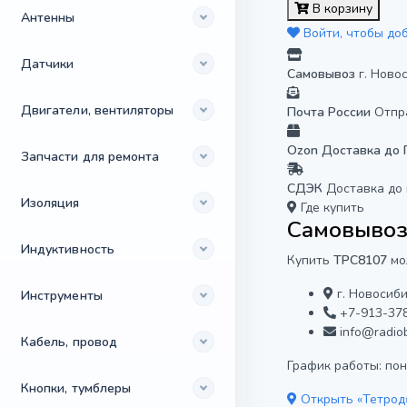
В корзину
Антенны
Войти, чтобы до
Датчики
Самовывоз
г. Ново
Двигатели, вентиляторы
Почта России
Отпр
Ozon Доставка до
Запчасти для ремонта
СДЭК
Доставка до
Изоляция
Где купить
Самовывоз 
Индуктивность
Купить
TPC8107
мо
г. Новосиби
Инструменты
+7-913-37
info@radiob
Кабель, провод
График работы: поне
Кнопки, тумблеры
Открыть «Тетрод