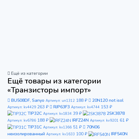
Ещё из категории
Ещё товары из категории
«Транзисторы импорт»
BU508DF, Sanyo
188 ₽
20N120 not isol
Артикул: un1312
263 ₽
RJP63F3
153 ₽
Артикул: kv4429
Артикул: kv4744
TIP32C
39 ₽
2SK3878
Артикул: kv1834
188 ₽
IRFZ24N
61 ₽
Артикул: kv6786
Артикул: kv9201
TIP31C
51 ₽
70N06
Артикул: kv1366
неизолированный
100 ₽
IRF540N
Артикул: kv1633