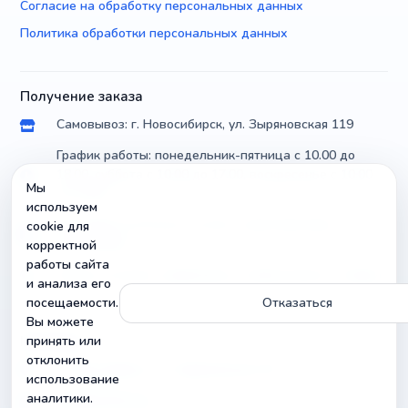
Согласие на обработку персональных данных
Политика обработки персональных данных
Получение заказа
Самовывоз: г. Новосибирск, ул. Зыряновская 119
График работы: понедельник-пятница с 10.00 до
18.00, суббота с 10.00 до 17.00, воскресенье с 10.00
Мы
до 14.00
используем
Доставка по России почтой и транспортными
cookie для
компаниями
корректной
работы сайта
Можно уточнить параметры и совместимость товара
и анализа его
посещаемости.
Отказаться
Вы можете
Контакты
принять или
отклонить
г. Новосибирск, ул. Зыряновская 119
использование
аналитики.
info@radiobuy.ru