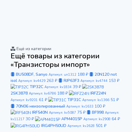
Ещё из категории
Ещё товары из категории
«Транзисторы импорт»
BU508DF, Sanyo
188 ₽
20N120 not
Артикул: un1312
isol
263 ₽
RJP63F3
153 ₽
Артикул: kv4429
Артикул: kv4744
TIP32C
39 ₽
Артикул: kv1834
2SK3878
188 ₽
IRFZ24N
Артикул: kv6786
61 ₽
TIP31C
51 ₽
Артикул: kv9201
Артикул: kv1366
70N06 неизолированный
100 ₽
Артикул: kv1633
IRF540N
75 ₽
BF998
Артикул: kv5087
Артикул:
30 ₽
APM4015P
64 ₽
kv11217
Артикул: kv2908
IRG4PH50UD
501 ₽
Артикул: kv2628