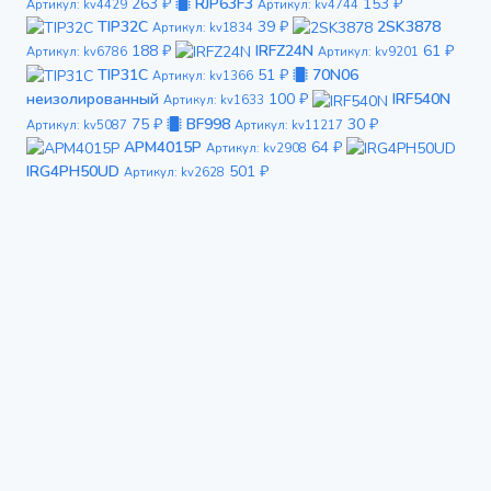
263 ₽
RJP63F3
153 ₽
Артикул: kv4429
Артикул: kv4744
TIP32C
39 ₽
2SK3878
Артикул: kv1834
188 ₽
IRFZ24N
61 ₽
Артикул: kv6786
Артикул: kv9201
TIP31C
51 ₽
70N06
Артикул: kv1366
неизолированный
100 ₽
IRF540N
Артикул: kv1633
75 ₽
BF998
30 ₽
Артикул: kv5087
Артикул: kv11217
APM4015P
64 ₽
Артикул: kv2908
IRG4PH50UD
501 ₽
Артикул: kv2628