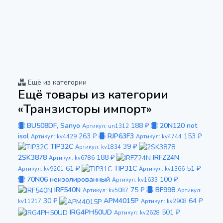
Ещё из категории
Ещё товары из категории
«Транзисторы импорт»
BU508DF, Sanyo
188 ₽
20N120 not
Артикул: un1312
isol
263 ₽
RJP63F3
153 ₽
Артикул: kv4429
Артикул: kv4744
TIP32C
39 ₽
Артикул: kv1834
2SK3878
188 ₽
IRFZ24N
Артикул: kv6786
61 ₽
TIP31C
51 ₽
Артикул: kv9201
Артикул: kv1366
70N06 неизолированный
100 ₽
Артикул: kv1633
IRF540N
75 ₽
BF998
Артикул: kv5087
Артикул:
30 ₽
APM4015P
64 ₽
kv11217
Артикул: kv2908
IRG4PH50UD
501 ₽
Артикул: kv2628