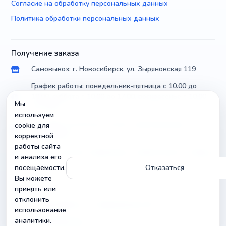
Согласие на обработку персональных данных
Политика обработки персональных данных
Получение заказа
Самовывоз: г. Новосибирск, ул. Зыряновская 119
График работы: понедельник-пятница с 10.00 до
18.00, суббота с 10.00 до 17.00, воскресенье с 10.00
Мы
до 14.00
используем
Доставка по России почтой и транспортными
cookie для
компаниями
корректной
работы сайта
Можно уточнить параметры и совместимость товара
и анализа его
посещаемости.
Отказаться
Вы можете
Контакты
принять или
отклонить
г. Новосибирск, ул. Зыряновская 119
использование
аналитики.
info@radiobuy.ru