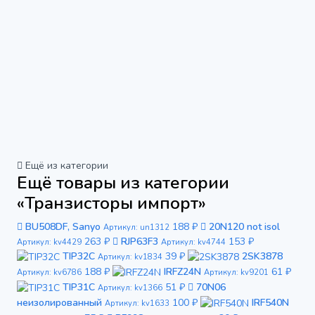
Ещё из категории
Ещё товары из категории
«Транзисторы импорт»
BU508DF, Sanyo
188 ₽
20N120 not isol
Артикул: un1312
263 ₽
RJP63F3
153 ₽
Артикул: kv4429
Артикул: kv4744
TIP32C
39 ₽
2SK3878
Артикул: kv1834
188 ₽
IRFZ24N
61 ₽
Артикул: kv6786
Артикул: kv9201
TIP31C
51 ₽
70N06
Артикул: kv1366
неизолированный
100 ₽
IRF540N
Артикул: kv1633