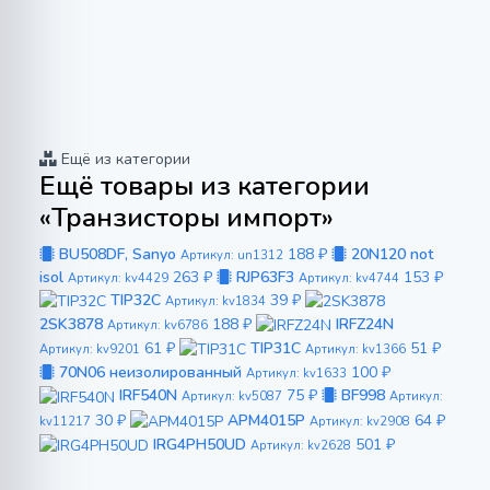
Ещё из категории
Ещё товары из категории
«Транзисторы импорт»
BU508DF, Sanyo
188 ₽
20N120 not
Артикул: un1312
isol
263 ₽
RJP63F3
153 ₽
Артикул: kv4429
Артикул: kv4744
TIP32C
39 ₽
Артикул: kv1834
2SK3878
188 ₽
IRFZ24N
Артикул: kv6786
61 ₽
TIP31C
51 ₽
Артикул: kv9201
Артикул: kv1366
70N06 неизолированный
100 ₽
Артикул: kv1633
IRF540N
75 ₽
BF998
Артикул: kv5087
Артикул:
30 ₽
APM4015P
64 ₽
kv11217
Артикул: kv2908
IRG4PH50UD
501 ₽
Артикул: kv2628