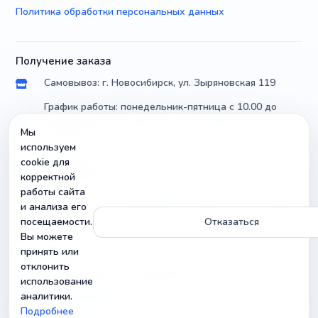
Политика обработки персональных данных
Получение заказа
Самовывоз: г. Новосибирск, ул. Зыряновская 119
График работы: понедельник-пятница с 10.00 до
18.00, суббота с 10.00 до 17.00, воскресенье с 10.00
Мы
до 14.00
используем
Доставка по России почтой и транспортными
cookie для
компаниями
корректной
работы сайта
Можно уточнить параметры и совместимость товара
и анализа его
посещаемости.
Отказаться
Вы можете
Контакты
принять или
отклонить
г. Новосибирск, ул. Зыряновская 119
использование
аналитики.
info@radiobuy.ru
Подробнее