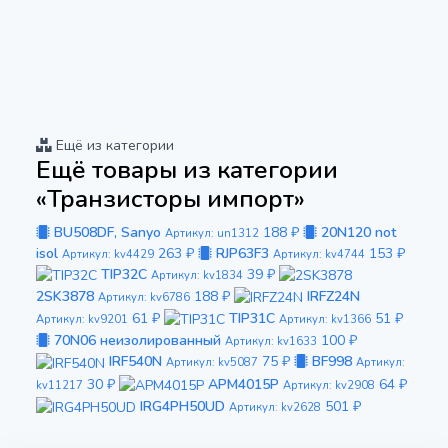
Ещё из категории
Ещё товары из категории
«Транзисторы импорт»
BU508DF, Sanyo
188 ₽
20N120 not
Артикул: un1312
isol
263 ₽
RJP63F3
153 ₽
Артикул: kv4429
Артикул: kv4744
TIP32C
39 ₽
Артикул: kv1834
2SK3878
188 ₽
IRFZ24N
Артикул: kv6786
61 ₽
TIP31C
51 ₽
Артикул: kv9201
Артикул: kv1366
70N06 неизолированный
100 ₽
Артикул: kv1633
IRF540N
75 ₽
BF998
Артикул: kv5087
Артикул:
30 ₽
APM4015P
64 ₽
kv11217
Артикул: kv2908
IRG4PH50UD
501 ₽
Артикул: kv2628