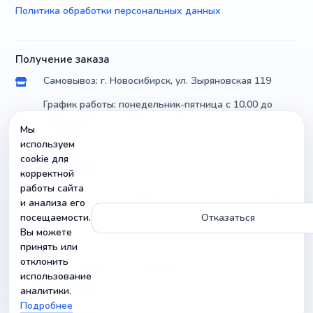
Политика обработки персональных данных
Получение заказа
Самовывоз: г. Новосибирск, ул. Зыряновская 119
График работы: понедельник-пятница с 10.00 до
18.00, суббота с 10.00 до 17.00, воскресенье с 10.00
Мы
до 14.00
используем
Доставка по России почтой и транспортными
cookie для
компаниями
корректной
работы сайта
Можно уточнить параметры и совместимость товара
и анализа его
посещаемости.
Отказаться
Вы можете
Контакты
принять или
отклонить
г. Новосибирск, ул. Зыряновская 119
использование
аналитики.
info@radiobuy.ru
Подробнее