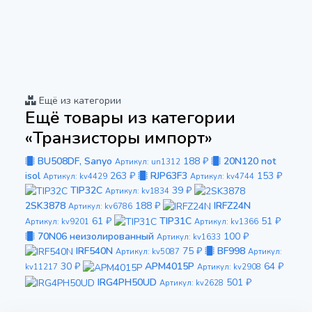
Ещё из категории
Ещё товары из категории
«Транзисторы импорт»
BU508DF, Sanyo
188 ₽
20N120 not
Артикул: un1312
isol
263 ₽
RJP63F3
153 ₽
Артикул: kv4429
Артикул: kv4744
TIP32C
39 ₽
Артикул: kv1834
2SK3878
188 ₽
IRFZ24N
Артикул: kv6786
61 ₽
TIP31C
51 ₽
Артикул: kv9201
Артикул: kv1366
70N06 неизолированный
100 ₽
Артикул: kv1633
IRF540N
75 ₽
BF998
Артикул: kv5087
Артикул:
30 ₽
APM4015P
64 ₽
kv11217
Артикул: kv2908
IRG4PH50UD
501 ₽
Артикул: kv2628