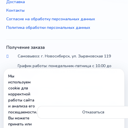
Доставка
Контакты
Согласие на обработку персональных данных
Политика обработки персональных данных
Получение заказа
Самовывоз: г. Новосибирск, ул. Зыряновская 119
График работы: понедельник-пятница с 10.00 до
18.00, суббота с 10.00 до 17.00, воскресенье с 10.00
Мы
до 14.00
используем
Доставка по России почтой и транспортными
cookie для
компаниями
корректной
работы сайта
Можно уточнить параметры и совместимость товара
и анализа его
посещаемости.
Отказаться
Вы можете
принять или
Контакты