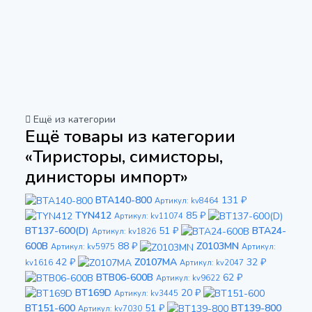
Ещё из категории
Ещё товары из категории
«Тиристоры, симисторы,
динисторы импорт»
BTA140-800
131 ₽
Артикул: kv8464
TYN412
85 ₽
Артикул: kv11074
BT137-600(D)
51 ₽
BTA24-
Артикул: kv1826
600B
88 ₽
Z0103MN
Артикул: kv5975
Артикул:
42 ₽
Z0107MA
32 ₽
kv1616
Артикул: kv2047
BTB06-600B
62 ₽
Артикул: kv9622
BT169D
20 ₽
Артикул: kv3445
BT151-600
51 ₽
BT139-800
Артикул: kv7030