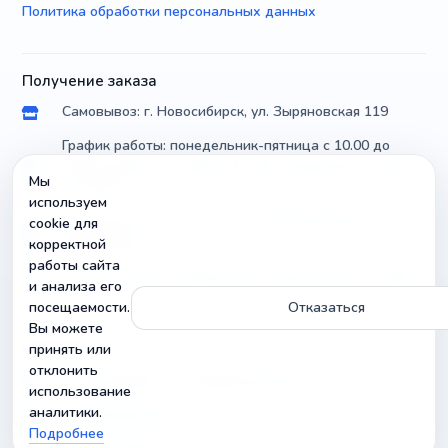
Политика обработки персональных данных
Получение заказа
Самовывоз: г. Новосибирск, ул. Зыряновская 119
График работы: понедельник-пятница с 10.00 до
18.00, суббота с 10.00 до 17.00, воскресенье с 10.00
Мы
до 14.00
используем
Доставка по России почтой и транспортными
cookie для
компаниями
корректной
работы сайта
Можно уточнить параметры и совместимость товара
и анализа его
посещаемости.
Отказаться
Вы можете
принять или
Контакты
отклонить
г. Новосибирск, ул. Зыряновская 119
использование
аналитики.
info@radiobuy.ru
Подробнее