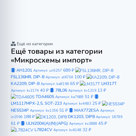
Ещё из категории
Ещё товары из категории
«Микросхемы импорт»
AH1201
689 ₽
Артикул: un5257
FSL136MR, DIP-8
100 ₽
Артикул: al6704
KA2209, DIP-8
65 ₽
LM317T
Артикул: ka8196
40 ₽
78L06
13 ₽
Артикул: kv2174
Артикул: kv1319
TDA4605
51 ₽
Артикул: ka7688
LM1117MPX-2,5, SOT-223
25 ₽
Артикул: kv4483
NE5534P
51 ₽
MAX772ESA
Артикул: kv1356
Артикул:
188 ₽
DK1203, DIP8
in2596
Артикул: 18789
61 ₽
ULN2004(A)(N)(APG)
45 ₽
Артикул: kv2888
L7824CV
32 ₽
Артикул: kv6148