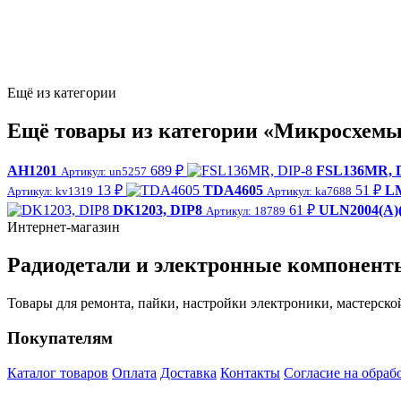
Ещё из категории
Ещё товары из категории «Микросхем
AH1201
689 ₽
FSL136MR, 
Артикул: un5257
13 ₽
TDA4605
51 ₽
LM
Артикул: kv1319
Артикул: ka7688
DK1203, DIP8
61 ₽
ULN2004(A)
Артикул: 18789
Интернет-магазин
Радиодетали и электронные компонент
Товары для ремонта, пайки, настройки электроники, мастерско
Покупателям
Каталог товаров
Оплата
Доставка
Контакты
Согласие на обраб