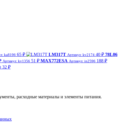
65 ₽
LM317T
40 ₽
78L06
л: ka8196
Артикул: kv2174
P
51 ₽
MAX772ESA
188 ₽
Артикул: kv1356
Артикул: in2596
32 ₽
8
трументы, расходные материалы и элементы питания.
данных