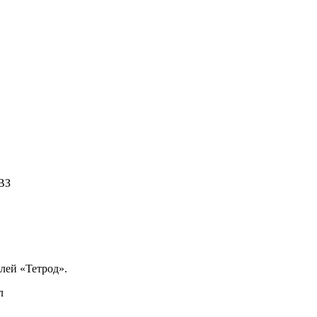
ВЗ
лей «Тетрод».
л