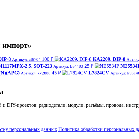
ы импорт»
DIP-8
100 ₽
KA2209, DIP-8
Артикул: al6704
Артику
1117MPX-2,5, SOT-223
25 ₽
NE5534
Артикул: kv4483
(N)(APG)
45 ₽
L7824CV
Артикул: kv2888
Артикул: kv614
ы
й и DIY-проектов: радиодетали, модули, разъёмы, провода, инс
отку персональных данных
Политика обработки персональных 