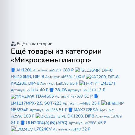
Ещё из категории
Ещё товары из категории
«Микросхемы импорт»
AH1201
689 ₽
Артикул: un5257
FSL136MR, DIP-8
100 ₽
Артикул: al6704
KA2209, DIP-8
65 ₽
LM317T
Артикул: ka8196
40 ₽
78L06
13 ₽
Артикул: kv2174
Артикул: kv1319
TDA4605
51 ₽
Артикул: ka7688
LM1117MPX-2,5, SOT-223
25 ₽
Артикул: kv4483
NE5534P
51 ₽
MAX772ESA
Артикул: kv1356
Артикул:
188 ₽
DK1203, DIP8
in2596
Артикул: 18789
61 ₽
ULN2004(A)(N)(APG)
45 ₽
Артикул: kv2888
L7824CV
32 ₽
Артикул: kv6148