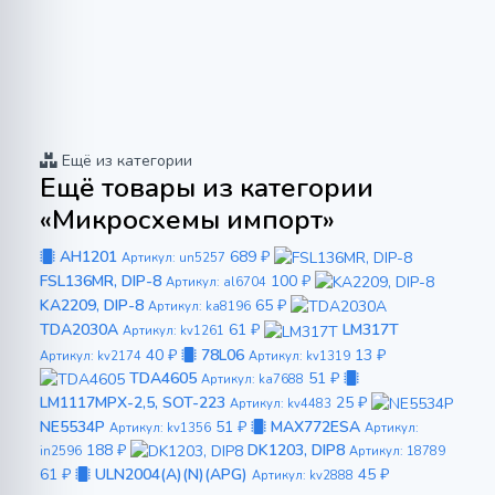
Ещё из категории
Ещё товары из категории
«Микросхемы импорт»
AH1201
689 ₽
Артикул: un5257
FSL136MR, DIP-8
100 ₽
Артикул: al6704
KA2209, DIP-8
65 ₽
Артикул: ka8196
TDA2030A
61 ₽
LM317T
Артикул: kv1261
40 ₽
78L06
13 ₽
Артикул: kv2174
Артикул: kv1319
TDA4605
51 ₽
Артикул: ka7688
LM1117MPX-2,5, SOT-223
25 ₽
Артикул: kv4483
NE5534P
51 ₽
MAX772ESA
Артикул: kv1356
Артикул:
188 ₽
DK1203, DIP8
in2596
Артикул: 18789
61 ₽
ULN2004(A)(N)(APG)
45 ₽
Артикул: kv2888