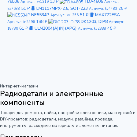
78L06
13 ₽
TDA4605
Артикул: kv1319
Артикул:
51 ₽
LM1117MPX-2,5, SOT-223
25 ₽
ka7688
Артикул: kv4483
NE5534P
51 ₽
MAX772ESA
Артикул: kv1356
188 ₽
DK1203, DIP8
Артикул: in2596
Артикул:
61 ₽
ULN2004(A)(N)(APG)
45 ₽
18789
Артикул: kv2888
Интернет-магазин
Радиодетали и электронные
компоненты
Товары для ремонта, пайки, настройки электроники, мастерской и
DIY-проектов: радиодетали, модули, разъёмы, провода,
инструменты, расходные материалы и элементы питания.