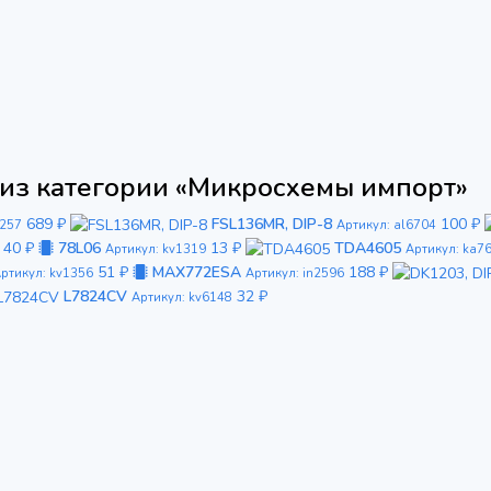
из категории «Микросхемы импорт»
689 ₽
FSL136MR, DIP-8
100 ₽
5257
Артикул: al6704
40 ₽
78L06
13 ₽
TDA4605
Артикул: kv1319
Артикул: ka7
51 ₽
MAX772ESA
188 ₽
ртикул: kv1356
Артикул: in2596
L7824CV
32 ₽
Артикул: kv6148