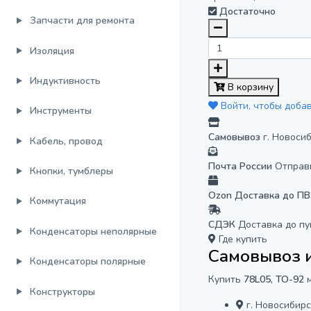
Достаточно
Запчасти для ремонта
Изоляция
Индуктивность
В корзину
Войти, чтобы доба
Инструменты
Самовывоз
г. Новоси
Кабель, провод
Почта России
Отправ
Кнопки, тумблеры
Ozon Доставка до П
Коммутация
СДЭК
Доставка до пу
Конденсаторы неполярные
Где купить
Самовывоз и
Конденсаторы полярные
Купить
78L05, TO-92
м
Конструкторы
г. Новосибирс