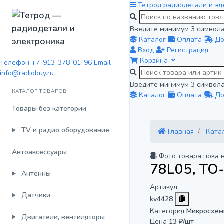
Тетрод
радиодетали и эл
Введите минимум 3 символа
Каталог
Оплата
До
Вход
Регистрация
Корзина
Телефон
+7-913-378-01-96
Email
info@radiobuy.ru
Введите минимум 3 символа
КАТАЛОГ ТОВАРОВ
Каталог
Оплата
До
Товары без категории
TV и радио оборудование
Главная
Ката
Автоаксессуары
Фото товара пока 
78L05, TO
Антенны
Артикул
Датчики
kv4428
Категория
Микросхем
Двигатели, вентиляторы
Цена
13 ₽/шт