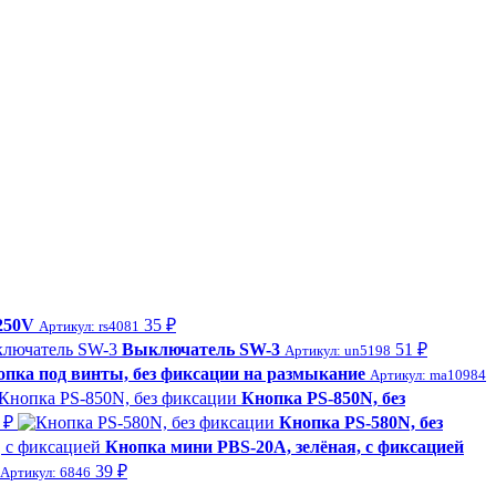
250V
35 ₽
Артикул: rs4081
Выключатель SW-3
51 ₽
Артикул: un5198
опка под винты, без фиксации на размыкание
Артикул: ma10984
Кнопка PS-850N, без
 ₽
Кнопка PS-580N, без
Кнопка мини PBS-20A, зелёная, с фиксацией
39 ₽
Артикул: 6846