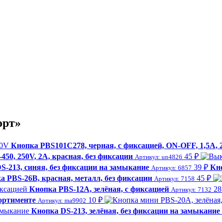
орт»
Кнопка PBS101C278, черная, с фиксацией, ON-OFF, 1,5А, 
450, 250V, 2A, красная, без фиксации
45 ₽
Артикул: un4826
S-213, синяя, без фиксации на замыкание
39 ₽
Кн
Артикул: 6857
а PBS-26B, красная, металл, без фиксации
45 ₽
Артикул: 7158
Кнопка PBS-12A, зелёная, с фиксацией
28
Артикул: 7132
ортименте
10 ₽
Артикул: ma9902
Кнопка DS-213, зелёная, без фиксации на замыкание