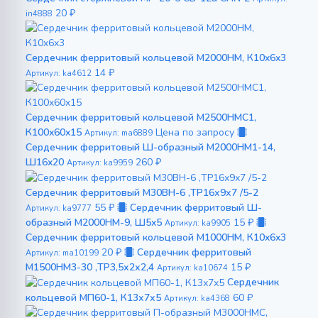
20 ₽
in4888
Сердечник ферритовый кольцевой М2000НМ, К10x6x3
14 ₽
Артикул: ka4612
Сердечник ферритовый кольцевой М2500НМС1,
К100x60x15
Цена по запросу
Артикул: ma6889
Сердечник ферритовый Ш-образный М2000НМ1-14,
Ш16x20
260 ₽
Артикул: ka9959
Сердечник ферритовый М30ВН-6 ,ТР16х9х7 /5-2
55 ₽
Сердечник ферритовый Ш-
Артикул: ka9777
образный М2000НМ-9, Ш5x5
15 ₽
Артикул: ka9905
Сердечник ферритовый кольцевой М1000НМ, К10x6x3
20 ₽
Сердечник ферритовый
Артикул: ma10199
М1500НМ3-30 ,ТР3,5х2х2,4
15 ₽
Артикул: ka10674
Сердечник
кольцевой МП60-1, К13х7х5
60 ₽
Артикул: ka4368