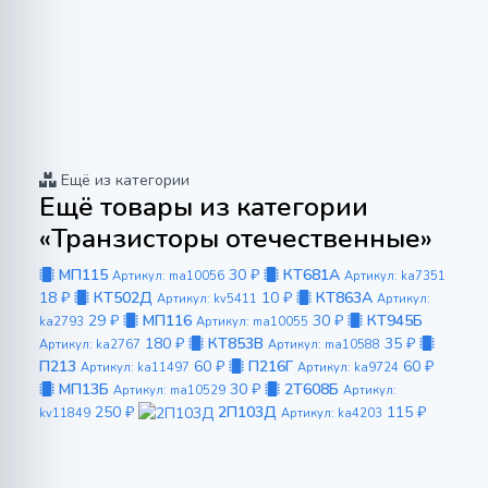
Ещё из категории
Ещё товары из категории
«Транзисторы отечественные»
МП115
30 ₽
КТ681А
Артикул: ma10056
Артикул: ka7351
18 ₽
КТ502Д
10 ₽
КТ863А
Артикул: kv5411
Артикул:
29 ₽
МП116
30 ₽
КТ945Б
ka2793
Артикул: ma10055
180 ₽
КТ853В
35 ₽
Артикул: ka2767
Артикул: ma10588
П213
60 ₽
П216Г
60 ₽
Артикул: ka11497
Артикул: ka9724
МП13Б
30 ₽
2Т608Б
Артикул: ma10529
Артикул:
250 ₽
2П103Д
115 ₽
kv11849
Артикул: ka4203