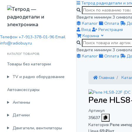
Тетрод
радиодетали и эл
Введите минимум 3 символа
Каталог
Оплата
До
Вход
Регистрация
Корзина
Телефон
+7-913-378-01-96
Email
info@radiobuy.ru
Введите минимум 3 символа
КАТАЛОГ ТОВАРОВ
Каталог
Оплата
До
Товары без категории
TV и радио оборудование
Главная
Ката
Автоаксессуары
Реле HLS8-
Антенны
Артикул
Датчики
35637
Категория
Реле импо
Двигатели, вентиляторы
Цена
69 ₽/шт