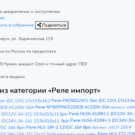
а уведомление о поступлении
ии
вить в избранное
Поделиться
бирск, ул. Зыряновская 119
ка по России по предоплате
ВЗ
Нужен аккаунт Ozon и точный адрес ПВЗ
нкта выдачи
из категории «Реле импорт»
Реле P4CN012W1 7pin (DC 12V) 17x13,5x
Реле NT90TPNCE220CB AC220V-30A
Артикул: al96
Реле HLS6-4100H-1 (DC12V-3A-1C
Реле HLS6-4100H-1 (DC24V-3A-1
Реле HLS-14F-2 12VDC 16A 8pin
255 ₽
Артикул: rs9127
Реле HLS-T72 (21