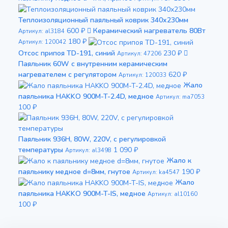
Теплоизоляционный паяльный коврик 340х230мм
600 ₽
Керамический нагреватель 80Вт
Артикул: al3184
180 ₽
Артикул: 120042
Отсос припоя TD-191, синий
230 ₽
Артикул: 47206
Паяльник 60W с внутренним керамическим
нагревателем с регулятором
620 ₽
Артикул: 120033
Жало
паяльника HAKKO 900M-T-2.4D, медное
Артикул: ma7053
100 ₽
Паяльник 936H, 80W, 220V, с регулировкой
температуры
1 090 ₽
Артикул: al3498
Жало к
паяльнику медное d=8мм, гнутое
190 ₽
Артикул: ka4547
Жало
паяльника HAKKO 900M-T-IS, медное
Артикул: al10160
100 ₽