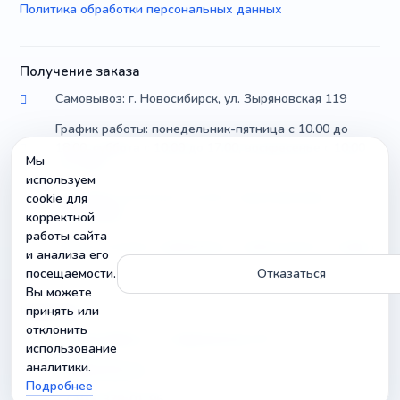
Политика обработки персональных данных
Получение заказа
Самовывоз: г. Новосибирск, ул. Зыряновская 119
График работы: понедельник-пятница с 10.00 до
18.00, суббота с 10.00 до 17.00, воскресенье с 10.00
Мы
до 14.00
используем
Доставка по России почтой и транспортными
cookie для
компаниями
корректной
работы сайта
Можно уточнить параметры и совместимость товара
и анализа его
посещаемости.
Отказаться
Вы можете
Контакты
принять или
отклонить
г. Новосибирск, ул. Зыряновская 119
использование
аналитики.
info@radiobuy.ru
Подробнее
+7-913-378-01-96