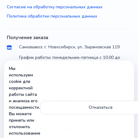
Согласие на обработку персональных данных
Политика обработки персональных данных
Получение заказа
Самовывоз: г. Новосибирск, ул. Зыряновская 119
График работы: понедельник-пятница с 10.00 до
18.00, суббота с 10.00 до 17.00, воскресенье с 10.00
Мы
до 14.00
используем
Доставка по России почтой и транспортными
cookie для
компаниями
корректной
работы сайта
Можно уточнить параметры и совместимость товара
и анализа его
посещаемости.
Отказаться
Вы можете
Контакты
принять или
отклонить
г. Новосибирск, ул. Зыряновская 119
использование