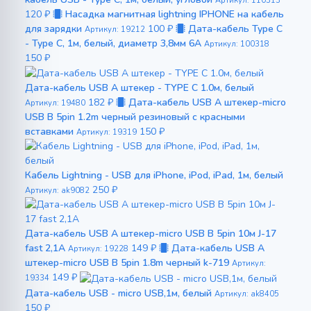
Артикул: 110313
120 ₽
Насадка магнитная lightning IPHONE на кабель
для зарядки
100 ₽
Дата-кабель Type C
Артикул: 19212
- Type C, 1м, белый, диаметр 3,8мм 6A
Артикул: 100318
150 ₽
Дата-кабель USB A штекер - TYPE C 1.0м, белый
182 ₽
Дата-кабель USB A штекер-micro
Артикул: 19480
USB B 5pin 1.2m черный резиновый с красными
вставками
150 ₽
Артикул: 19319
Кабель Lightning - USB для iPhone, iPod, iPad, 1м, белый
250 ₽
Артикул: ak9082
Дата-кабель USB A штекер-micro USB B 5pin 10м J-17
fast 2,1A
149 ₽
Дата-кабель USB A
Артикул: 19228
штекер-micro USB B 5pin 1.8m черный k-719
Артикул:
149 ₽
19334
Дата-кабель USB - micro USB,1м, белый
Артикул: ak8405
150 ₽