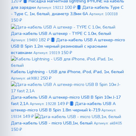
120 ₽
Насадка магнитная lightning IPHONE на кабель
для зарядки
100 ₽
Дата-кабель Type C
Артикул: 19212
- Type C, 1м, белый, диаметр 3,8мм 6A
Артикул: 100318
150 ₽
Дата-кабель USB A штекер - TYPE C 1.0м, белый
182 ₽
Дата-кабель USB A штекер-micro
Артикул: 19480
USB B 5pin 1.2m черный резиновый с красными
вставками
150 ₽
Артикул: 19319
Кабель Lightning - USB для iPhone, iPod, iPad, 1м, белый
250 ₽
Артикул: ak9082
Дата-кабель USB A штекер-micro USB B 5pin 10м J-17
fast 2,1A
149 ₽
Дата-кабель USB A
Артикул: 19228
штекер-micro USB B 5pin 1.8m черный k-719
Артикул:
149 ₽
19334
Дата-кабель USB - micro USB,1м, белый
Артикул: ak8405
150 ₽